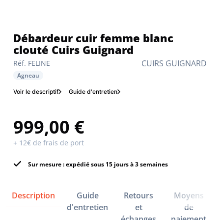
Débardeur cuir femme blanc
clouté Cuirs Guignard
CUIRS GUIGNARD
Réf. FELINE
Agneau
Voir le descriptif
Guide d'entretien
999,00 €
+ 12€ de frais de port
Sur mesure : expédié sous 15 jours à 3 semaines
Description
Guide
Retours
Moyens
d'entretien
et
de
échanges
paiement